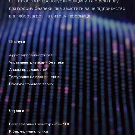
CIT PROGRAM пропонує інноваційну та ефективну
платформу безпеки, яка захістить ваше підприємство
від кіберзагроз та витоку інформації
Послуги
Аудит відповідності ISO
Управління ризиками безпеки
Аналіз вразливостей
Тестування на проникнення
Послуги етичного злому
Сервіси
Безперервний моніторинг — SOC
Кібер-криміналістика