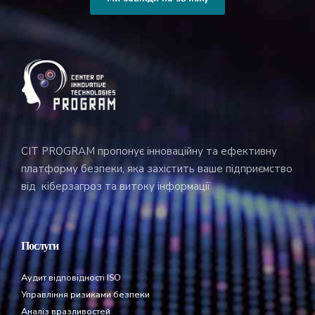
CIT PROGRAM пропонує інноваційну та ефективну
платформу безпеки, яка захістить ваше підприємство
від кіберзагроз та витоку інформації
Послуги
Аудит відповідності ISO
Управління ризиками безпеки
Аналіз вразливостей