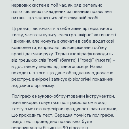
нервових систем в той час, як ряд ретельно
підготовлених і складених за певними правилами
питань, що задаються обстежуваній особі.
Ці реакції включають в себе зміни артеріального
тиску, частоти пульсу, електро-шкірної активності
і дихання, але можуть включати в себе додаткові
компоненти, наприклад, як вимірювання об’єму
крові і датчики руху. Термін «поліграф» походить
від грецьких слів “полі” (багато) і “граф” (писати) –
в дослівному перекладі «многописец». Назва
походить з того, що дане обладнання одночасно
реєструє, вимірює і записує фізіологічні показники
людського організму.
Поліграф є науково-обґрунтованим інструментом,
який використовується поліграфологом в ході
тесту з метою перевірки правдивості заяв людини,
що проходить тест. Середня точність поліграфа,
якщо тест проведено правильно, буде
перевищувати більш ніж 90 відсотків