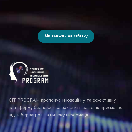
Ми завжди на зв'язку
CIT PROGRAM пропонує інноваційну та ефективну
платформу безпеки, яка захістить ваше підприємство
від кіберзагроз та витоку інформації