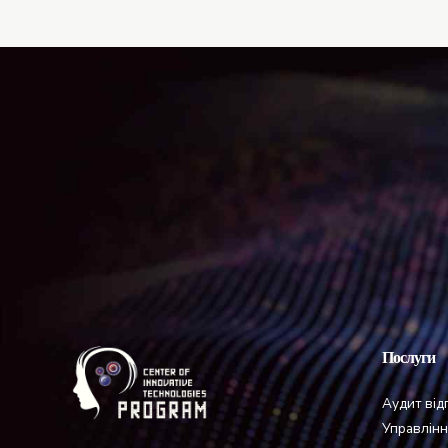
Послуги
Аудит від
Управлінн