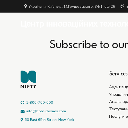
Україна, м. Київ, вул. М.Грушевського, 34/1, оф.26
Центр інноваційних техно
Subscribe to ou
Services
Аудит від
Управлінн
Аналіз вр
1-800-700-600
Тестуван
info@bold-themes.com
Послуги е
60 East 65th Street, New York