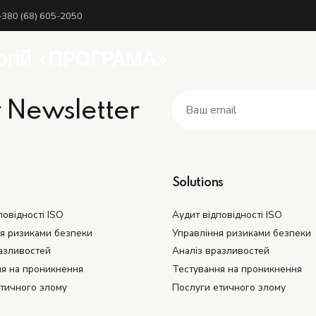
+380 (68) 605-2050
логій «ПРОГРАМА»
r Newsletter
Головна
Про нас
Solutions
повідності ISO
Аудит відповідності ISO
я ризиками безпеки
Управління ризиками безпеки
азливостей
Аналіз вразливостей
ня на проникнення
Тестування на проникнення
тичного злому
Послуги етичного злому