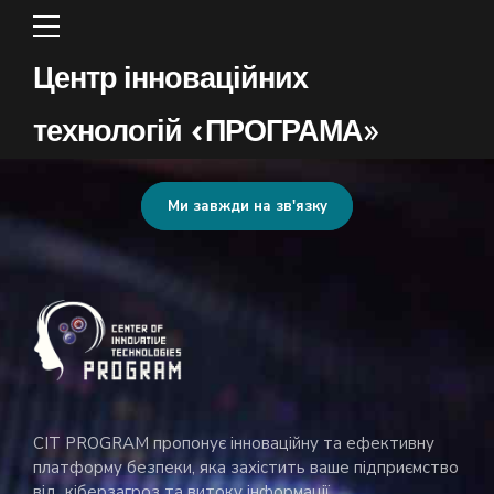
Центр інноваційних
технологій «ПРОГРАМА»
Ми завжди на зв'язку
CIT PROGRAM пропонує інноваційну та ефективну
платформу безпеки, яка захістить ваше підприємство
від кіберзагроз та витоку інформації