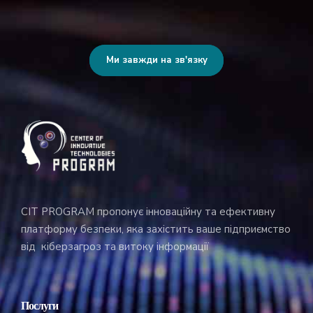
Ми завжди на зв'язку
CIT PROGRAM пропонує інноваційну та ефективну
платформу безпеки, яка захістить ваше підприємство
від кіберзагроз та витоку інформації
Послуги