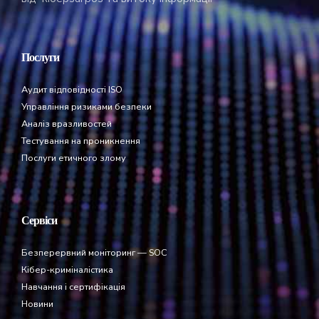
Послуги
Аудит відповідності ISO
Управління ризиками безпеки
Аналіз вразливостей
Тестування на проникнення
Послуги етичного злому
Сервіси
Безперервний моніторинг — SOC
Кібер-криміналістика
Навчання і сертифікація
Новини