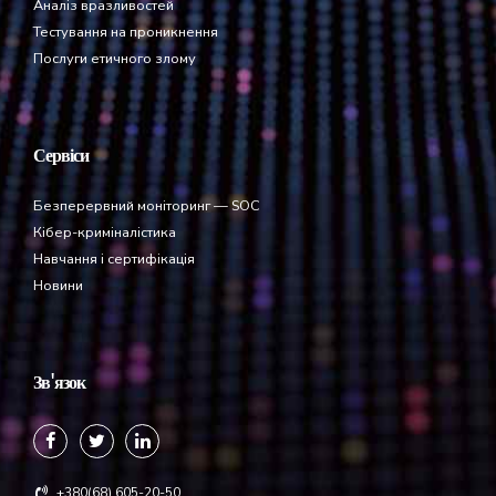
Аналіз вразливостей
Тестування на проникнення
Послуги етичного злому
Сервіси
Безперервний моніторинг — SOC
Кібер-криміналістика
Навчання і сертифікація
Новини
Зв'язок
+380(68) 605-20-50