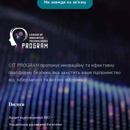
Ми завжди на зв'язку
CIT PROGRAM пропонує інноваційну та ефективну
платформу безпеки, яка захістить ваше підприємство
від кіберзагроз та витоку інформації
Послуги
Аудит відповідності ISO
Управління ризиками безпеки