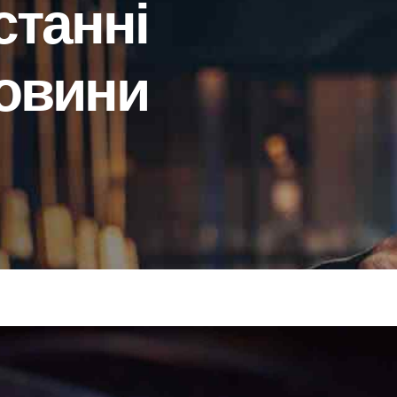
станні
овини