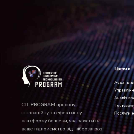
Послуги
Аудит від
Управлінн
Аналіз вр
CIT PROGRAM пропонує
Тестуван
інноваційну та ефективну
Послуги е
платформу безпеки, яка захістить
ваше підприємство від кіберзагроз