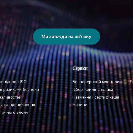
Ми завжди на зв'язку
Сервіси
повідності ISO
Безперервний моніторинг — 
я ризиками безпеки
Кібер-криміналістика
азливостей
Навчання і сертифікація
ня на проникнення
Новини
тичного злому